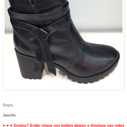
Beijos,
Jamille
♥
♥
♥
Gostou? Então clique nos botões abaixo e divulgue nas redes