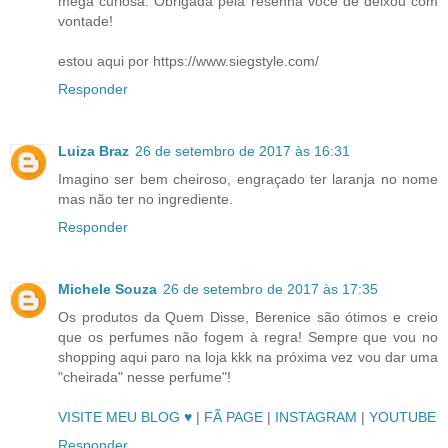
mega curiosa. Obrigada pela resenha você de deixou com
vontade!
estou aqui por https://www.siegstyle.com/
Responder
Luiza Braz
26 de setembro de 2017 às 16:31
Imagino ser bem cheiroso, engraçado ter laranja no nome
mas não ter no ingrediente.
Responder
Michele Souza
26 de setembro de 2017 às 17:35
Os produtos da Quem Disse, Berenice são ótimos e creio
que os perfumes não fogem à regra! Sempre que vou no
shopping aqui paro na loja kkk na próxima vez vou dar uma
"cheirada" nesse perfume"!
VISITE MEU BLOG ♥
|
FÃ PAGE
|
INSTAGRAM
|
YOUTUBE
Responder