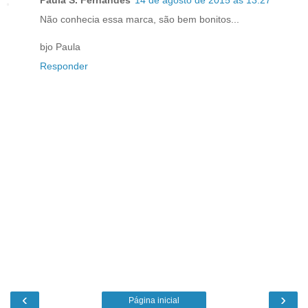
Paula S. Fernandes
14 de agosto de 2015 às 13:27
Não conhecia essa marca, são bem bonitos...
bjo Paula
Responder
‹
›
Página inicial