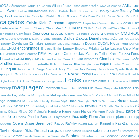
AMIclub
DCOS
Alfaparf
Aéropostale
Água de Cheiro
Alice Disse
alimentação
Always
Amend
Avon
batom
Beauty Fai
bareMinerals
Beauty Color
ewear
Babor
BASE
Batiste
beachwear
Bio Extratus
Bio Genetyc
Blant
Blessing Girls
any
Biolab
Blue Rabbit Store
Blush Box
Bob
calçados
Calvin Klein
Cannyon
u
Capodarte
casa
Cat
Capricho
Carmen Steffens
Chilli Beans
chadebeaute
Cherry
Chico Rei
Cillié
Charmee
Chillie’s Pink
CicatriClin
cinema
cosméticos
COURO
costura
Cora
construção
Contém1g
Cosmix
Costume
Cotton On
Dailus
Dakota
Dariely
ver
cupons
Cyzone
D'Marche
D&D Tecidos
decoração
Democrata
De
e
Doyda por Esmaltes
Ducray
DUDALINA
Downy
Dresslily
Drogaria Iguatemi
Dumond
Dune
encontrinhos
ENBB
Equaliv
Ésika
Espaço Carol Mart
Naka
Endless
Enfim
Escovas Fidalga
os
Feira do Circuito das Malhas
FEIMI
Fellipe Krein
Fenzza
Fern
Everlast
Evian
Febreze
al
Glambox
GAMA Italy
Gimultimarcas
Goó
FreeCô
GAP
Garnier Fructis
Geek 10
Glenmark
ciallità
Impala
Hydratta
Ikesaki
Ilike
Humor Chique
I9
Ideal
Imaginarium
Indice Tokyo
Indi
Jequiti
ade
John Frieda
Kanui
Keds
Ké
Jorge Bischoff
Juicy Couture
July Beauty
Kate Spade
La Roche-Posay
Lara
Apogée
L´Oreal Professionnel
Lancôme
La Femme
LCN
Le Postic
Looks
LoucoseSantos
Ludu
 Style
Loja Unik
Lola Cosmetics
Longchamp
Lu Acessórios
maquiagem
ntecorp
Marchetti
Maria Filó
Mariana Tric
Marco Boni
Maria Margarida
nina do Laço
Metropolitan Fashion
Meus 3 Pontos
Mereje
Metropolitan
Michael Kors
Milani
M
Natura
ange
Mondaine
Mya Haas
NARS
Morana
Mrs Candy
Mutari
Nandylle
Natumaxx
Náuti
novidades
Nicole Lee USA
Nivea
ck & Vick
Niely Gold
Nike
Nouvelle
Nutella
Nutrilatina
NYX
parcei
ganix
Pandora
Panos com Planos
Pantene
Óticas Mirare
OX
Palmer’s
Paolo Sesto
tite Jolie
Piccadilly
Phoebe Blessed
Pierre Alexander
pijamas
Phebo
Phytoervas
Pluii
p
Quem Disse Berenice?
Ray-Ban
Racco
Rafitthy
Ramarim
Queens
Ralph Lauren
recei
roupas
Risqué
sabonete
Revlon
Rivka
Rosegal
Ruby Kisses
Ruby’s
Sachê Professiona
Sephora
Semax
Shiseido
Shoestock
XX
Seda
Sendi
Senscience
Sensuale
Shades Studio
S