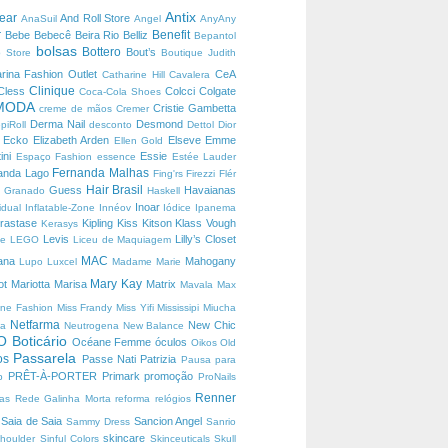
Antix
wear
And Roll Store
AnaSuil
Angel
AnyAny
r
Benefit
Bebe
Bebecê
Beira Rio
Belliz
Bepantol
bolsas
Bottero
Bout’s
 Store
Boutique Judith
arina Fashion Outlet
CeA
Catharine Hill
Cavalera
Clinique
Cless
Colcci
Colgate
Coca-Cola Shoes
MODA
Cristie Gambetta
creme de mãos
Cremer
Derma Nail
Desmond
piRoll
desconto
Dettol
Dior
Ecko
Elizabeth Arden
Elseve
Emme
s
Ellen Gold
ini
Essie
Espaço Fashion
essence
Estée Lauder
Fernanda Malhas
anda Lago
Fing'rs
Firezzi
Flér
Hair Brasil
c
Guess
Havaianas
Granado
Haskell
Inoar
vidual
Inflatable-Zone
Innéov
Iódice
Ipanema
rastase
Kipling
Kiss
Kitson
Klass Vough
Kerasys
Levis
Lilly’s Closet
he
LEGO
Liceu de Maquiagem
MAC
rana
Mahogany
Lupo
Luxcel
Madame Marie
Mary Kay
ot
Mariotta
Marisa
Matrix
Mavala
Max
ine Fashion
Miss Frandy
Miss Yifi
Mississipi
Miucha
Netfarma
New Chic
ca
Neutrogena
New Balance
O Boticário
Océane Femme
óculos
Oikos
Old
Passarela
ros
Passe Nati
Patrizia
Pausa para
PRÊT-À-PORTER
Primark
promoção
p
ProNails
Renner
tas
Rede Galinha Morta
reforma
relógios
Saia de Saia
Sancion Angel
l
Sammy Dress
Sanrio
skincare
houlder
Sinful Colors
Skinceuticals
Skull