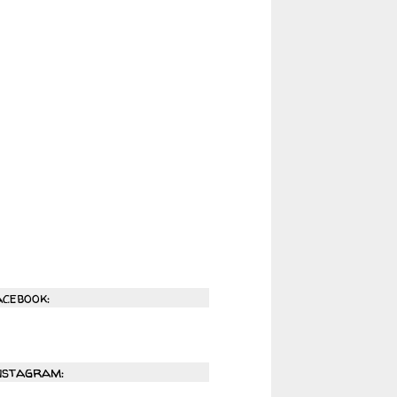
acebook:
nstagram: