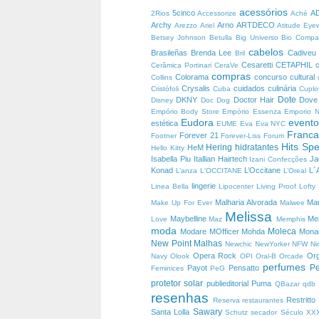
acessórios
5cinco
A
2Rios
Accessorize
Aché
Archy
Arno
ARTDECO
Arezzo
Ariel
Atitude Ey
Betsey Johnson
Betulla
Big Universo
Bio Comp
cabelos
Brasileñas
Brenda Lee
Cadive
Bril
Cesaretti
CETAPHIL
Cerâmica Portinari
CeraVe
compras
Colorama
concurso cultural
Collins
Crysalis
cuidados
culinária
Cristófoli
Cuba
Cuplo
Dote
DKNY
Doctor Hair
Dov
Disney
Doc Dog
Empório Body Store
Empório Essenza
Emporio 
Eudora
event
estética
EUME
Eva
Eva NYC
Franc
Forever 21
Footner
Forever-Liss
Forum
Hits Spe
Hering
hidratantes
HeM
Hello Kitty
Isabella Piu
Itallian Hairtech
J
Izani Confecções
Konad
L’Occitane
L´
L’anza
L'OCCITANE
L’Oreal
lingerie
Linea Bella
Lipocenter
Living Proof
Lofty
Malharia Alvorada
Ma
Make Up For Ever
Malwee
Melissa
Maybelline
Me
Love
Maz
Memphis
moda
Moleca
Modare
MOfficer
Mohda
Mon
New Point Malhas
Newchic
NewYorker
NFW
Ni
Opera Rock
Or
Navy
Olook
OPI
Oral-B
Orcade
perfumes
Pe
Payot
Pensatto
Feminices
PeG
protetor solar
publieditorial
Puma
QBazar
qdb
resenhas
Restritto
Reserva
restaurantes
Sawary
Santa Lolla
Schutz
secador
Século X