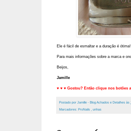
Ele é fácil de esmaltar e a duração é ótima!
Para mais informações sobre a marca e ond
Beijos,
Jamille
♥
♥
♥
Gostou? Então clique nos botões a
Postado por
Jamille - Blog Achados e Detalhes
às
Marcadores:
ProNails
,
unhas