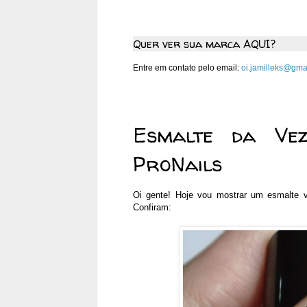
Quer ver sua marca AQUI?
Entre em contato pelo email:
oi.jamilleks@gma
quarta-feira, 22 de julho de 
Esmalte da Ve
ProNails
Oi gente! Hoje vou mostrar um esmalte ve
Confiram: