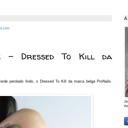
A
il.com
2015
z - Dressed To Kill da
rde perolado lindo, o Dressed To Kill da marca belga ProNails.
Ja
An