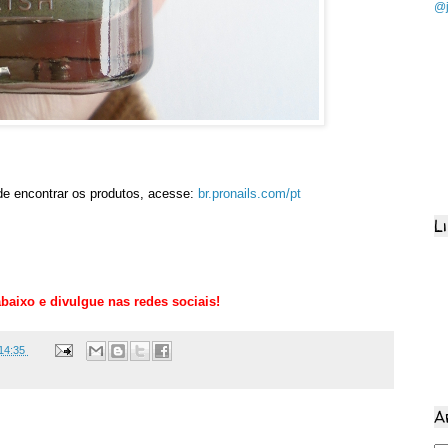
@j
e encontrar os produtos, acesse:
br.pronails.com/pt
L
baixo e divulgue nas redes sociais!
14:35
A