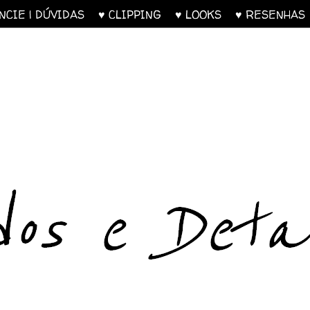
UNCIE | DÚVIDAS
♥ CLIPPING
♥ LOOKS
♥ RESENH