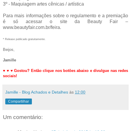
3º - Maquiagem artes cênicas / artística
Para mais informações sobre o regulamento e a premiação
é só acessar o site da Beauty Fair –
www.beautyfair.com.br/feira.
*
Release publicado gratuitamente.
Beijos,
Jamille
♥
♥
♥
Gostou? Então clique nos botões abaixo e divulgue nas redes
sociais!
Jamille - Blog Achados e Detalhes
às
12:00
Compartilhar
Um comentário: