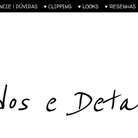
UNCIE | DÚVIDAS
♥ CLIPPING
♥ LOOKS
♥ RESENH