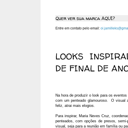
Quer ver sua marca AQUI?
Entre em contato pelo email:
oi.jamilleks@gma
segunda-feira, 24 de dezemb
LOOKS INSPIR
DE FINAL DE AN
Na hora de produzir o look para os eventos 
com um penteado glamouroso. O visual aj
feliz, atrai mais elogios.
Para inspirar, Maria Neves Cruz, coorden
penteados, com opções de presos, semi-
visual, seja para a reunião em família ou p