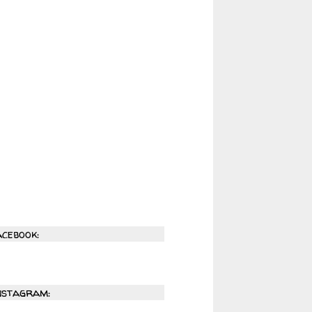
acebook:
nstagram: