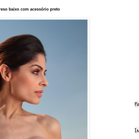
eso baixo com acessório preto
F
I