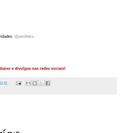
vidades:
@jamilleks
.
baixo e divulgue nas redes sociais!
11:42