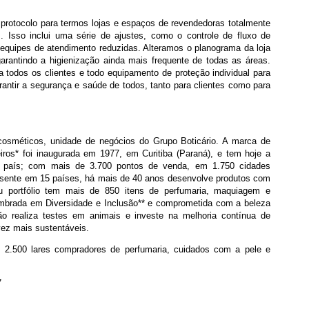
protocolo para termos lojas e espaços de revendedoras totalmente
. Isso inclui uma série de ajustes, como o controle de fluxo de
 equipes de atendimento reduzidas. Alteramos o planograma da loja
arantindo a higienização ainda mais frequente de todas as áreas.
todos os clientes e todo equipamento de proteção individual para
rantir a segurança e saúde de todos, tanto para clientes como para
cosméticos, unidade de negócios do Grupo Boticário. A marca de
iros* foi inaugurada em 1977, em Curitiba (Paraná), e tem hoje a
o país; com mais de 3.700 pontos de venda, em 1.750 cidades
resente em 15 países, há mais de 40 anos desenvolve produtos com
seu portfólio tem mais de 850 itens de perfumaria, maquiagem e
embrada em Diversidade e Inclusão** e comprometida com a beleza
ão realiza testes em animais e investe na melhoria contínua de
vez mais sustentáveis.
il, 2.500 lares compradores de perfumaria, cuidados com a pele e
7