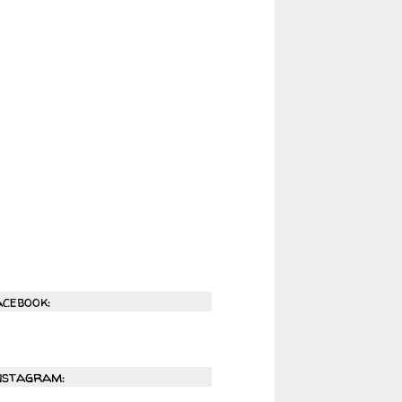
acebook:
nstagram: