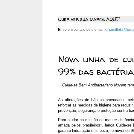
Quer ver sua marca AQUI?
Entre em contato pelo email:
oi.jamilleks@gma
sexta-feira, 25 de setembro 
Nova linha de cu
99% das bactéria
Cuide-se Bem Antibacteriano Nuvem tem c
As alterações de hábitos provocados pe
reforçar as medidas de higiene para reduzi
prevenção, segurança e proteção contra bact
Para ajudar na missão de manter distânci
amada pelos brasileiros*, lança Cuide-s
garante hidratação e limpeza, removendo 9