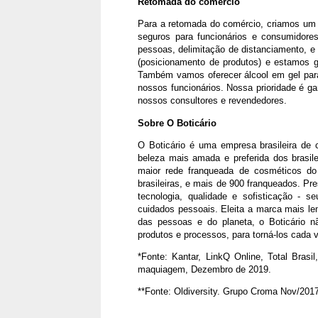
Retomada do comércio
Para a retomada do comércio, criamos um 
seguros para funcionários e consumidores
pessoas, delimitação de distanciamento, e
(posicionamento de produtos) e estamos g
Também vamos oferecer álcool em gel para 
nossos funcionários. Nossa prioridade é ga
nossos consultores e revendedores.
Sobre O Boticário
O Boticário é uma empresa brasileira de 
beleza mais amada e preferida dos brasile
maior rede franqueada de cosméticos d
brasileiras, e mais de 900 franqueados. P
tecnologia, qualidade e sofisticação - 
cuidados pessoais. Eleita a marca mais l
das pessoas e do planeta, o Boticário n
produtos e processos, para torná-los cada 
*Fonte: Kantar, LinkQ Online, Total Bras
maquiagem, Dezembro de 2019.
**Fonte: Oldiversity. Grupo Croma Nov/201