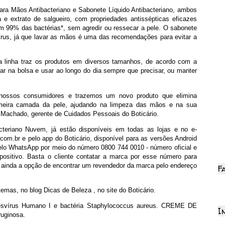
ara Mãos Antibacteriano e Sabonete Líquido Antibacteriano, ambos
 e extrato de salgueiro, com propriedades antissépticas eficazes
m 99% das bactérias*, sem agredir ou ressecar a pele. O sabonete
írus, já que lavar as mãos é uma das recomendações para evitar a
 a linha traz os produtos em diversos tamanhos, de acordo com a
xar na bolsa e usar ao longo do dia sempre que precisar, ou manter
nossos consumidores e trazemos um novo produto que elimina
imeira camada da pele, ajudando na limpeza das mãos e na sua
 Machado, gerente de Cuidados Pessoais do Boticário.
teriano Nuvem, já estão disponíveis em todas as lojas e no e-
om.br e pelo app do Boticário, disponível para as versões Android
elo WhatsApp por meio do número 0800 744 0010 - número oficial e
spositivo. Basta o cliente contatar a marca por esse número para
 Há ainda a opção de encontrar um revendedor da marca pelo endereço
F
temas, no blog Dicas de Beleza , no site do Boticário.
svírus Humano I e bactéria Staphylococcus aureus. CREME DE
I
uginosa.