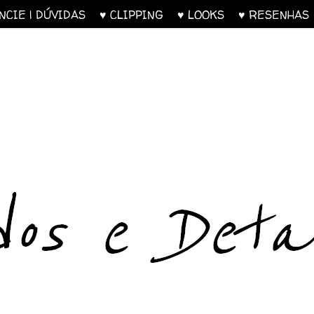
UNCIE | DÚVIDAS
♥ CLIPPING
♥ LOOKS
♥ RESENH