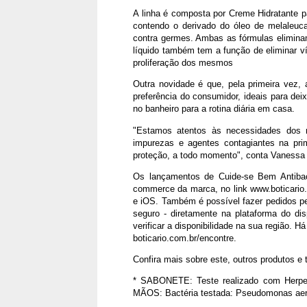
A linha é composta por Creme Hidratante p
contendo o derivado do óleo de melaleuca
contra germes. Ambas as fórmulas elimina
líquido também tem a função de eliminar v
proliferação dos mesmos
Outra novidade é que, pela primeira vez,
preferência do consumidor, ideais para dei
no banheiro para a rotina diária em casa.
"Estamos atentos às necessidades dos 
impurezas e agentes contagiantes na pr
proteção, a todo momento", conta Vanessa
Os lançamentos de Cuide-se Bem Antibac
commerce da marca, no link www.boticario.c
e iOS. Também é possível fazer pedidos p
seguro - diretamente na plataforma do di
verificar a disponibilidade na sua região.
boticario.com.br/encontre.
Confira mais sobre este, outros produtos e 
* SABONETE: Teste realizado com Herpe
MÃOS: Bactéria testada: Pseudomonas aer