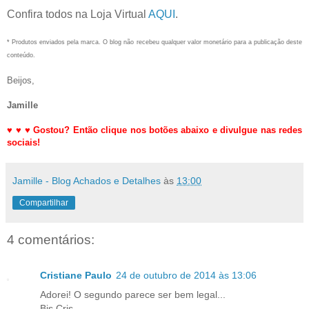
Confira todos na Loja Virtual
AQUI
.
* Produtos enviados pela marca. O blog não recebeu qualquer valor monetário para a publicação deste
conteúdo.
Beijos,
Jamille
♥
♥
♥
Gostou? Então clique nos botões abaixo e divulgue nas redes
sociais!
Jamille - Blog Achados e Detalhes
às
13:00
Compartilhar
4 comentários:
Cristiane Paulo
24 de outubro de 2014 às 13:06
Adorei! O segundo parece ser bem legal...
Bjs Cris