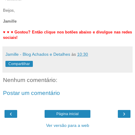
Beijos,
Jamille
♥
♥
♥
Gostou? Então clique nos botões abaixo e divulgue nas redes
sociais!
Jamille - Blog Achados e Detalhes
às
10:30
Compartilhar
Nenhum comentário:
Postar um comentário
‹
›
Página inicial
Ver versão para a web