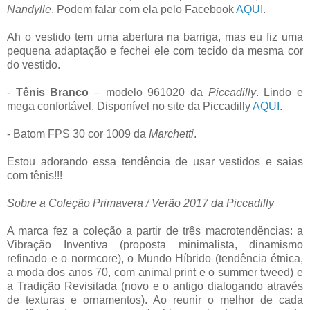
Nandylle
. Podem falar com ela pelo Facebook
AQUI
.
Ah o vestido tem uma abertura na barriga, mas eu fiz uma
pequena adaptação e fechei ele com tecido da mesma cor
do vestido.
-
Tênis Branco
– modelo 961020 da
Piccadilly
. Lindo e
mega confortável. Disponível no site da Piccadilly
AQUI
.
- Batom FPS 30 cor 1009 da
Marchetti
.
Estou adorando essa tendência de usar vestidos e saias
com tênis!!!
Sobre a Coleção Primavera / Verão 2017 da Piccadilly
A marca fez a coleção a partir de três macrotendências: a
Vibração Inventiva (proposta minimalista, dinamismo
refinado e o normcore), o Mundo Híbrido (tendência étnica,
a moda dos anos 70, com animal print e o summer tweed) e
a Tradição Revisitada (novo e o antigo dialogando através
de texturas e ornamentos). Ao reunir o melhor de cada