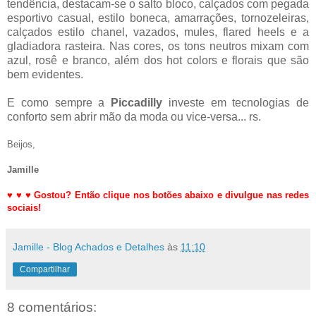
tendência, destacam-se o salto bloco, calçados com pegada
esportivo casual, estilo boneca, amarrações, tornozeleiras,
calçados estilo chanel, vazados, mules, flared heels e a
gladiadora rasteira. Nas cores, os tons neutros mixam com
azul, rosê e branco, além dos hot colors e florais que são
bem evidentes.
E como sempre a
Piccadilly
investe em tecnologias de
conforto sem abrir mão da moda ou vice-versa... rs.
Beijos,
Jamille
♥
♥
♥
Gostou? Então clique nos botões abaixo e divulgue nas redes
sociais!
Jamille - Blog Achados e Detalhes
às
11:10
Compartilhar
8 comentários: