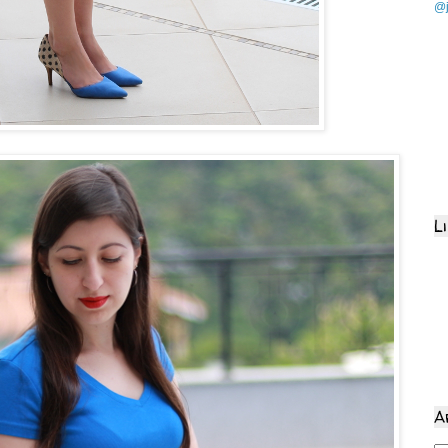
@j
L
A