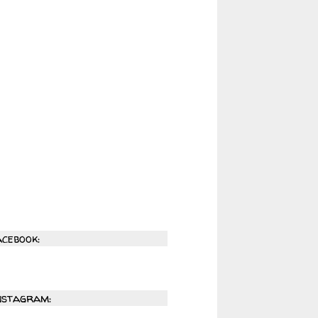
acebook:
nstagram: