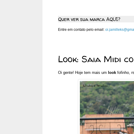
Quer ver sua marca AQUI?
Entre em contato pelo email:
oi.jamilleks@gma
quinta-feira, 29 de outubro 
Look: Saia Midi c
Oi gente! Hoje tem mais um
look
fofinho, r