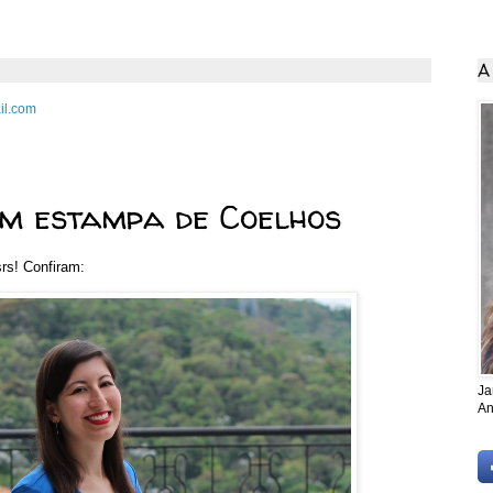
A
il.com
de 2015
om estampa de Coelhos
srs! Confiram:
Ja
An