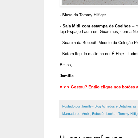
- Blusa da Tommy Hilfiger.
-
Saia Midi com estampa de Coelhos
– m
loja Espaço Laura em Guarulhos, com a Ne
- Scarpin da Bebecê. Modelo da Coleção Pr
- Batom líquido matte na cor É Hoje - Ludmi
Beijos,
Jamille
♥
♥
♥
Gostou? Então clique nos botões a
Postado por
Jamille - Blog Achados e Detalhes
às
Marcadores:
Antix
,
Bebecê
,
Looks
,
Tommy Hilfig