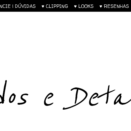
UNCIE | DÚVIDAS
♥ CLIPPING
♥ LOOKS
♥ RESENH