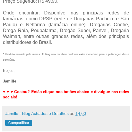
Preço Sugerido: R$ 49,90.
Onde encontrar: Disponível nas principais redes de
farmácias, como DPSP (rede de Drogarias Pacheco e São
Paulo) e Netfarma (farmácia online), Drogarias Onofre,
Droga Raia, Poupafarma, Drogão Super, Panvel, Drogaria
Walmart, entre outras grandes redes, além dos principais
distribuidores do Brasil.
* Produto enviado pela marca. O blog não recebeu qualquer valor monetário para a publicação deste
conteúdo.
Beijos,
Jamille
♥
♥
♥
Gostou? Então clique nos botões abaixo e divulgue nas redes
sociais!
Jamille - Blog Achados e Detalhes
às
14:00
Compartilhar