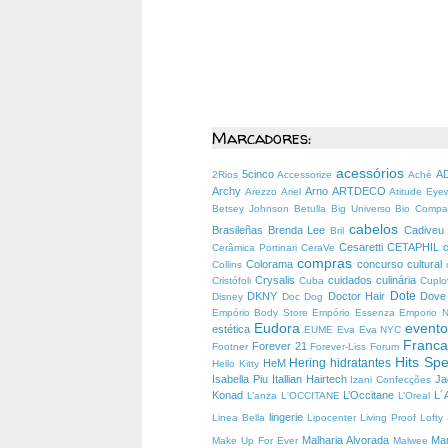
Marcadores:
acessórios
5cinco
A
2Rios
Accessorize
Aché
Archy
Arno
ARTDECO
Arezzo
Ariel
Atitude Ey
Betsey Johnson
Betulla
Big Universo
Bio Comp
cabelos
Brasileñas
Brenda Lee
Cadive
Bril
Cesaretti
CETAPHIL
Cerâmica Portinari
CeraVe
compras
Colorama
concurso cultural
Collins
Crysalis
cuidados
culinária
Cristófoli
Cuba
Cuplo
Dote
DKNY
Doctor Hair
Dov
Disney
Doc Dog
Empório Body Store
Empório Essenza
Emporio 
Eudora
event
estética
EUME
Eva
Eva NYC
Franc
Forever 21
Footner
Forever-Liss
Forum
Hits Spe
Hering
hidratantes
HeM
Hello Kitty
Isabella Piu
Itallian Hairtech
J
Izani Confecções
Konad
L’Occitane
L´
L’anza
L'OCCITANE
L’Oreal
lingerie
Linea Bella
Lipocenter
Living Proof
Lofty
Malharia Alvorada
Ma
Make Up For Ever
Malwee