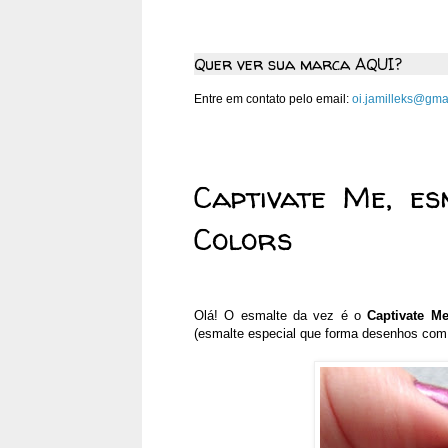
Quer ver sua marca AQUI?
Entre em contato pelo email:
oi.jamilleks@gma
sexta-feira, 11 de janeiro de
Captivate Me, es
Colors
Olá! O esmalte da vez é o
Captivate M
(esmalte especial que forma desenhos com u