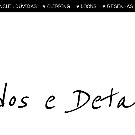
UNCIE | DÚVIDAS
♥ CLIPPING
♥ LOOKS
♥ RESENH