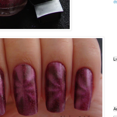
@j
L
A