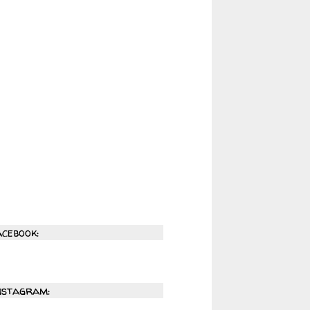
acebook:
nstagram: