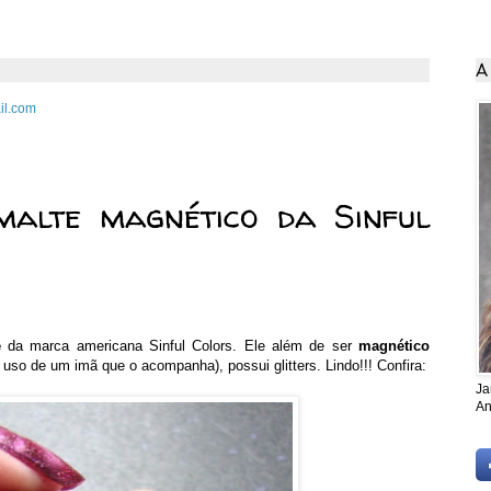
A
il.com
 2013
malte magnético da Sinful
e
da marca americana Sinful Colors. Ele além de ser
magnético
so de um imã que o acompanha), possui glitters. Lindo!!! Confira:
Ja
An