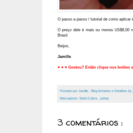
O passo a passo / tutorial de como aplic
O preço dele é mais ou menos US$8,00 nos
Brasil.
Beijos,
Jamille
♥
♥
♥
Gostou? Então clique nos botões ab
Postado por
Jamille - Blog Achados e Detalhes
às
Marcadores:
Sinful Colors
,
unhas
3 comentários :