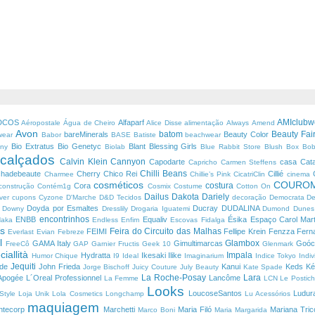
AMIclub
DCOS
Alfaparf
Aéropostale
Água de Cheiro
Alice Disse
alimentação
Always
Amend
Avon
batom
Beauty Fai
bareMinerals
Beauty Color
ewear
Babor
BASE
Batiste
beachwear
Bio Extratus
Bio Genetyc
Blant
Blessing Girls
any
Biolab
Blue Rabbit Store
Blush Box
Bob
calçados
Calvin Klein
Cannyon
u
Capodarte
casa
Cat
Capricho
Carmen Steffens
Chilli Beans
chadebeaute
Cherry
Chico Rei
Cillié
Charmee
Chillie’s Pink
CicatriClin
cinema
cosméticos
COURO
costura
Cora
construção
Contém1g
Cosmix
Costume
Cotton On
Dailus
Dakota
Dariely
ver
cupons
Cyzone
D'Marche
D&D Tecidos
decoração
Democrata
De
e
Doyda por Esmaltes
Ducray
DUDALINA
Downy
Dresslily
Drogaria Iguatemi
Dumond
Dune
encontrinhos
ENBB
Equaliv
Ésika
Espaço Carol Mart
Naka
Endless
Enfim
Escovas Fidalga
os
Feira do Circuito das Malhas
FEIMI
Fellipe Krein
Fenzza
Fern
Everlast
Evian
Febreze
al
Glambox
GAMA Italy
Gimultimarcas
Goó
FreeCô
GAP
Garnier Fructis
Geek 10
Glenmark
ciallità
Impala
Hydratta
Ikesaki
Ilike
Humor Chique
I9
Ideal
Imaginarium
Indice Tokyo
Indi
Jequiti
ade
John Frieda
Kanui
Keds
Ké
Jorge Bischoff
Juicy Couture
July Beauty
Kate Spade
La Roche-Posay
Lara
Apogée
L´Oreal Professionnel
Lancôme
La Femme
LCN
Le Postic
Looks
LoucoseSantos
Ludu
 Style
Loja Unik
Lola Cosmetics
Longchamp
Lu Acessórios
maquiagem
ntecorp
Marchetti
Maria Filó
Mariana Tric
Marco Boni
Maria Margarida