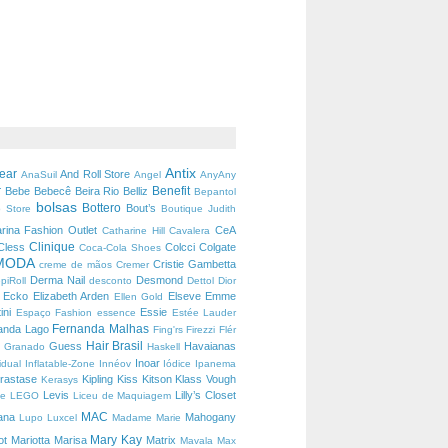
Antix
wear
And Roll Store
AnaSuil
Angel
AnyAny
r
Benefit
Bebe
Bebecê
Beira Rio
Belliz
Bepantol
bolsas
Bottero
Bout’s
 Store
Boutique Judith
arina Fashion Outlet
CeA
Catharine Hill
Cavalera
Clinique
Cless
Colcci
Colgate
Coca-Cola Shoes
MODA
Cristie Gambetta
creme de mãos
Cremer
Derma Nail
Desmond
piRoll
desconto
Dettol
Dior
Ecko
Elizabeth Arden
Elseve
Emme
s
Ellen Gold
ini
Essie
Espaço Fashion
essence
Estée Lauder
Fernanda Malhas
anda Lago
Fing'rs
Firezzi
Flér
Hair Brasil
c
Guess
Havaianas
Granado
Haskell
Inoar
vidual
Inflatable-Zone
Innéov
Iódice
Ipanema
rastase
Kipling
Kiss
Kitson
Klass Vough
Kerasys
Levis
Lilly’s Closet
he
LEGO
Liceu de Maquiagem
MAC
rana
Mahogany
Lupo
Luxcel
Madame Marie
Mary Kay
ot
Mariotta
Marisa
Matrix
Mavala
Max