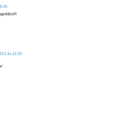
19:28
gnético!!!
2013 às 22:20
r/