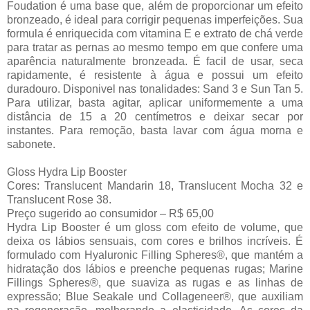
Foudation é uma base que, além de proporcionar um efeito
bronzeado, é ideal para corrigir pequenas imperfeições. Sua
formula é enriquecida com vitamina E e extrato de chá verde
para tratar as pernas ao mesmo tempo em que confere uma
aparência naturalmente bronzeada. É facil de usar, seca
rapidamente, é resistente à água e possui um efeito
duradouro. Disponivel nas tonalidades: Sand 3 e Sun Tan 5.
Para utilizar, basta agitar, aplicar uniformemente a uma
distância de 15 a 20 centímetros e deixar secar por
instantes. Para remoção, basta lavar com água morna e
sabonete.
Gloss Hydra Lip Booster
Cores: Translucent Mandarin 18, Translucent Mocha 32 e
Translucent Rose 38.
Preço sugerido ao consumidor – R$ 65,00
Hydra Lip Booster é um gloss com efeito de volume, que
deixa os lábios sensuais, com cores e brilhos incríveis. É
formulado com Hyaluronic Filling Spheres®, que mantém a
hidratação dos lábios e preenche pequenas rugas; Marine
Fillings Spheres®, que suaviza as rugas e as linhas de
expressão; Blue Seakale und Collageneer®, que auxiliam