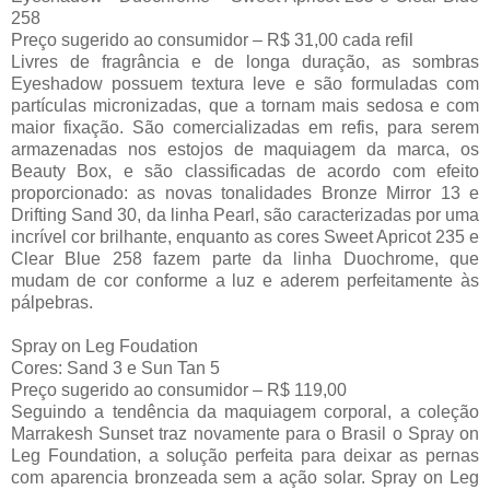
258
Preço sugerido ao consumidor – R$ 31,00 cada refil
Livres de fragrância e de longa duração, as sombras
Eyeshadow possuem textura leve e são formuladas com
partículas micronizadas, que a tornam mais sedosa e com
maior fixação. São comercializadas em refis, para serem
armazenadas nos estojos de maquiagem da marca, os
Beauty Box, e são classificadas de acordo com efeito
proporcionado: as novas tonalidades Bronze Mirror 13 e
Drifting Sand 30, da linha Pearl, são caracterizadas por uma
incrível cor brilhante, enquanto as cores Sweet Apricot 235 e
Clear Blue 258 fazem parte da linha Duochrome, que
mudam de cor conforme a luz e aderem perfeitamente às
pálpebras.
Spray on Leg Foudation
Cores: Sand 3 e Sun Tan 5
Preço sugerido ao consumidor – R$ 119,00
Seguindo a tendência da maquiagem corporal, a coleção
Marrakesh Sunset traz novamente para o Brasil o Spray on
Leg Foundation, a solução perfeita para deixar as pernas
com aparencia bronzeada sem a ação solar. Spray on Leg