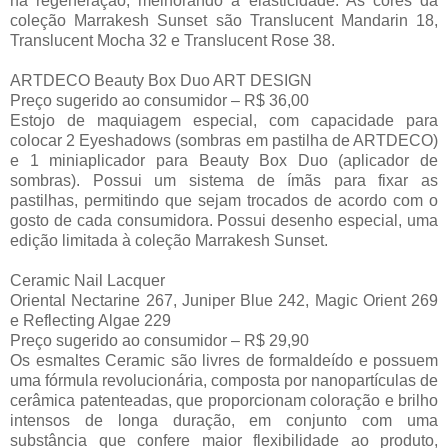
na regeneração, melhorando a elasticidade. As cores da
coleção Marrakesh Sunset são Translucent Mandarin 18,
Translucent Mocha 32 e Translucent Rose 38.
ARTDECO Beauty Box Duo ART DESIGN
Preço sugerido ao consumidor – R$ 36,00
Estojo de maquiagem especial, com capacidade para
colocar 2 Eyeshadows (sombras em pastilha de ARTDECO)
e 1 miniaplicador para Beauty Box Duo (aplicador de
sombras). Possui um sistema de ímãs para fixar as
pastilhas, permitindo que sejam trocados de acordo com o
gosto de cada consumidora. Possui desenho especial, uma
edição limitada à coleção Marrakesh Sunset.
Ceramic Nail Lacquer
Oriental Nectarine 267, Juniper Blue 242, Magic Orient 269
e Reflecting Algae 229
Preço sugerido ao consumidor – R$ 29,90
Os esmaltes Ceramic são livres de formaldeído e possuem
uma fórmula revolucionária, composta por nanopartículas de
cerâmica patenteadas, que proporcionam coloração e brilho
intensos de longa duração, em conjunto com uma
substância que confere maior flexibilidade ao produto,