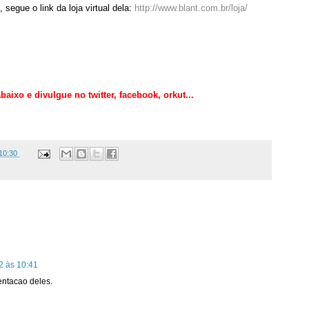
segue o link da loja virtual dela:
http://www.blant.com.br/loja/
aixo e divulgue no twitter,
facebook, orkut
...
10:30
2 às 10:41
entacao deles.