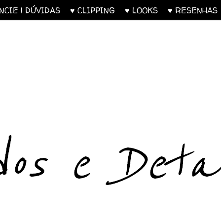
UNCIE | DÚVIDAS
♥ CLIPPING
♥ LOOKS
♥ RESENH