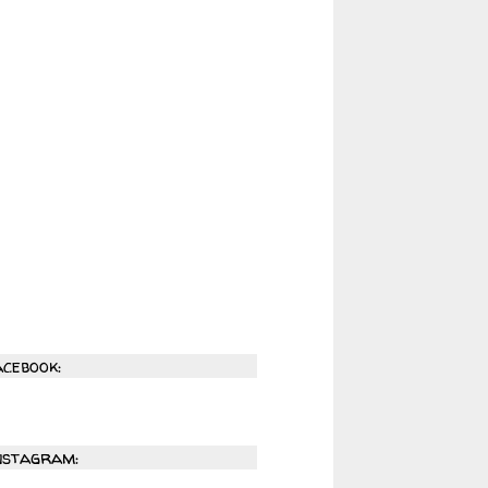
acebook:
nstagram: