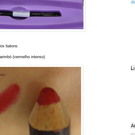
@j
dos batons:
arimbó (vermelho intenso)
L
A