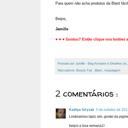
Para quem não acha produtos da Blant fácil, 
Beijos,
Jamille
♥
♥
♥
Gostou? Então clique nos botões ab
Postado por
Jamille - Blog Achados e Detalhes
às
Marcadores:
Beauty Fair
,
Blant
,
maquiagem
2 comentários :
Kathya Stryzak
5 de outubro de 201
Lindissimos lapiz sim..gostei da pigm
beijos e boa semana1!