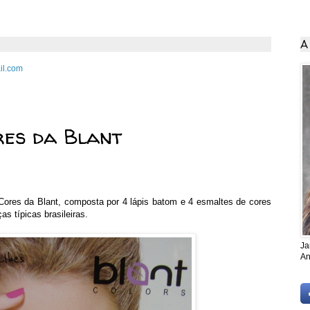
A
il.com
 2012
res da Blant
Cores da Blant, composta por 4 lápis batom e 4 esmaltes de cores
s típicas brasileiras.
Ja
An