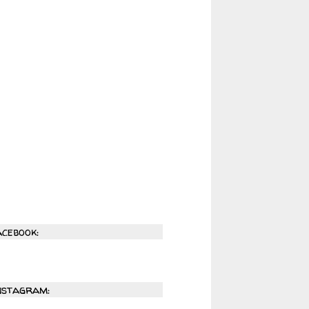
acebook:
nstagram: