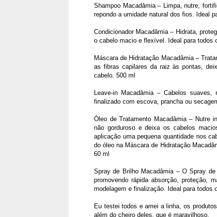
Shampoo Macadâmia – Limpa, nutre, fortific
repondo a umidade natural dos fios. Ideal p
Condicionador Macadâmia – Hidrata, proteg
o cabelo macio e flexível. Ideal para todos 
Máscara de Hidratação Macadâmia – Tratame
as fibras capilares da raiz às pontas, de
cabelo. 500 ml
Leave-in Macadâmia – Cabelos suaves, 
finalizado com escova, prancha ou secagem 
Óleo de Tratamento Macadâmia – Nutre in
não gorduroso e deixa os cabelos macios
aplicação uma pequena quantidade nos cab
do óleo na Máscara de Hidratação Macadâmi
60 ml
Spray de Brilho Macadâmia – O Spray de 
promovendo rápida absorção, proteção, ma
modelagem e finalização. Ideal para todos 
Eu testei todos e amei a linha, os produto
além do cheiro deles, que é maravilhoso.