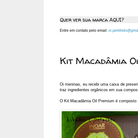
Quer ver sua marca AQUI?
Entre em contato pelo email:
oi.jamilleks@gma
quinta-feira, 26 de julho de 
Kit Macadâmia O
Oi meninas, eu recebi uma caixa de prese
traz ingredientes orgânicos em sua compos
O Kit Macadâmia Oil Premium é composto 