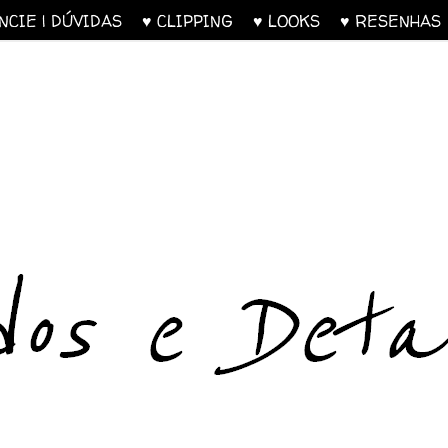
UNCIE | DÚVIDAS
♥ CLIPPING
♥ LOOKS
♥ RESENH