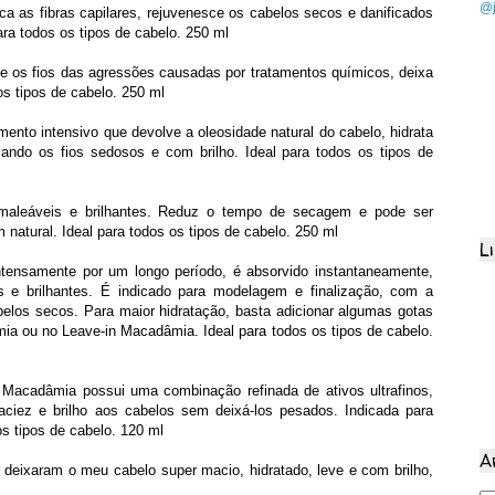
@j
a as fibras capilares, rejuvenesce os cabelos secos e danificados
ara todos os tipos de cabelo. 250 ml
e os fios das agressões causadas por tratamentos químicos, deixa
os tipos de cabelo. 250 ml
nto intensivo que devolve a oleosidade natural do cabelo, hidrata
ixando os fios sedosos e com brilho. Ideal para todos os tipos de
maleáveis e brilhantes. Reduz o tempo de secagem e pode ser
natural. Ideal para todos os tipos de cabelo. 250 ml
L
tensamente por um longo período, é absorvido instantaneamente,
 e brilhantes. É indicado para modelagem e finalização, com a
elos secos. Para maior hidratação, basta adicionar algumas gotas
a ou no Leave-in Macadâmia. Ideal para todos os tipos de cabelo.
Macadâmia possui uma combinação refinada de ativos ultrafinos,
ciez e brilho aos cabelos sem deixá-los pesados. Indicada para
os tipos de cabelo. 120 ml
A
s deixaram o meu cabelo super macio, hidratado, leve e com brilho,