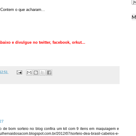
 Contem o que acharam...
M
aixo e divulgue no twitter,
facebook, orkut
...
12:51
:27
do de bom sorteio no blog confira um kit com 9 itens em maquiagem e
acom.blogspot.com.br/2012/07/sorteio-dea-brasil-cabelos-e-