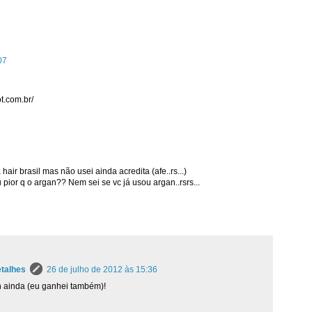
07
t.com.br/
ir brasil mas não usei ainda acredita (afe..rs...)
u pior q o argan?? Nem sei se vc já usou argan..rsrs...
etalhes
26 de julho de 2012 às 15:36
an ainda (eu ganhei também)!