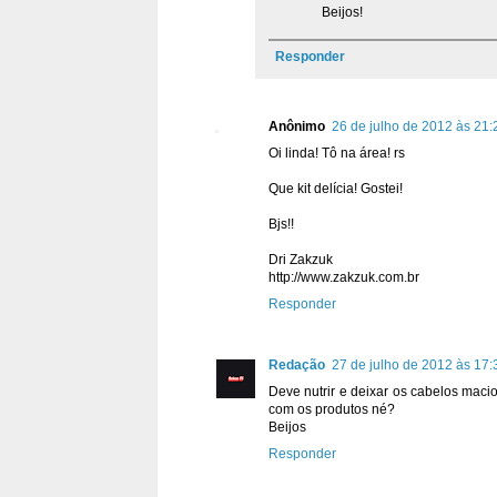
Beijos!
Responder
Anônimo
26 de julho de 2012 às 21:
Oi linda! Tô na área! rs
Que kit delícia! Gostei!
Bjs!!
Dri Zakzuk
http://www.zakzuk.com.br
Responder
Redação
27 de julho de 2012 às 17:
Deve nutrir e deixar os cabelos mac
com os produtos né?
Beijos
Responder