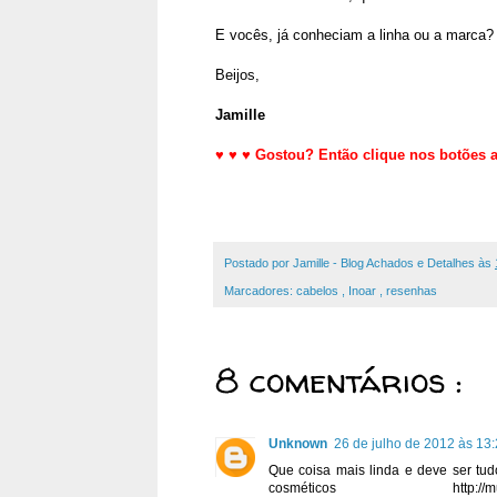
E vocês, já conheciam a linha ou a marca?
Beijos,
Jamille
♥
♥
♥
Gostou? Então clique nos botões ab
Postado por
Jamille - Blog Achados e Detalhes
às
Marcadores:
cabelos
,
Inoar
,
resenhas
8 comentários :
Unknown
26 de julho de 2012 às 13
Que coisa mais linda e deve ser tu
cosméticos http://mulhervaidos