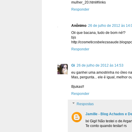
mulher_20.html#links
Responder
Anônimo
26 de julho de 2012 às 14:
Oii que bacana, tudo de bom né!?
bjs
http://cosmeticosbelezasaude.blogspo
Responder
Gi
26 de julho de 2012 às 14:53
eu ganhei uma amostrinha no óleo na ha
Mas, pergunta... ele é igual, melhor o
Bjukas!!
Responder
Respostas
Jamille - Blog Achados e D
Ixi Gigi! Não testei o de Arg
Te conto quando testar! rs