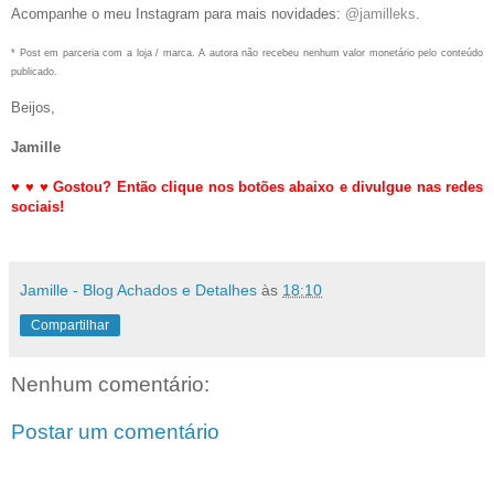
Acompanhe o meu Instagram para mais novidades:
@jamilleks
.
* Post em parceria com a loja / marca. A autora não recebeu nenhum valor monetário pelo conteúdo
publicado.
Beijos,
Jamille
♥
♥
♥
Gostou? Então clique nos botões abaixo e divulgue nas redes
sociais!
Jamille - Blog Achados e Detalhes
às
18:10
Compartilhar
Nenhum comentário:
Postar um comentário