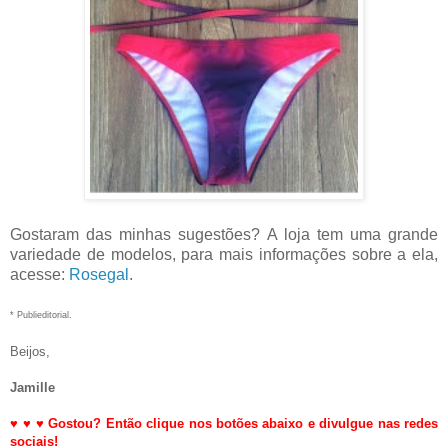
Gostaram das minhas sugestões? A loja tem uma grande
variedade de modelos, para mais informações sobre a ela,
acesse:
Rosegal
.
* Publieditorial.
Beijos,
Jamille
♥
♥
♥
Gostou? Então clique nos botões abaixo e divulgue nas redes
sociais!