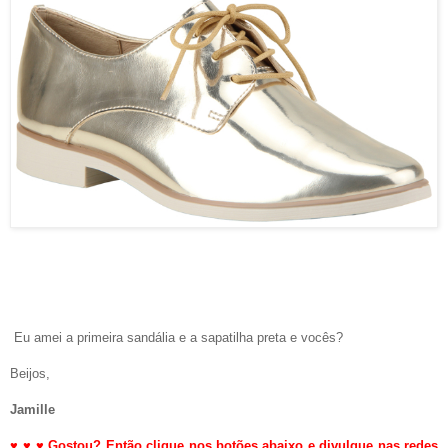
Eu amei a primeira sandália e a sapatilha preta e vocês?
Beijos,
Jamille
♥
♥
♥
Gostou? Então clique nos botões abaixo e divulgue nas redes