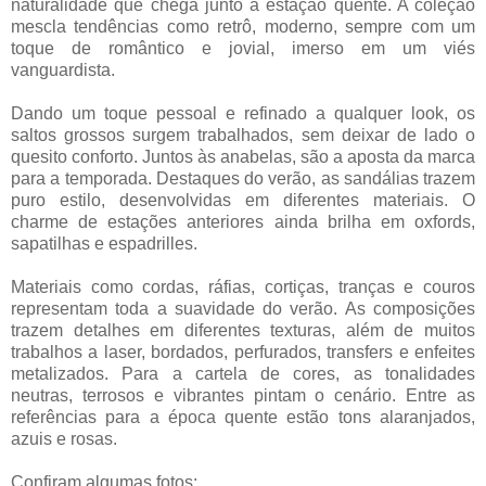
naturalidade que chega junto à estação quente. A coleção
mescla tendências como retrô, moderno, sempre com um
toque de romântico e jovial, imerso em um viés
vanguardista.
Dando um toque pessoal e refinado a qualquer look, os
saltos grossos surgem trabalhados, sem deixar de lado o
quesito conforto. Juntos às anabelas, são a aposta da marca
para a temporada. Destaques do verão, as sandálias trazem
puro estilo, desenvolvidas em diferentes materiais. O
charme de estações anteriores ainda brilha em oxfords,
sapatilhas e espadrilles.
Materiais como cordas, ráfias, cortiças, tranças e couros
representam toda a suavidade do verão. As composições
trazem detalhes em diferentes texturas, além de muitos
trabalhos a laser, bordados, perfurados, transfers e enfeites
metalizados. Para a cartela de cores, as tonalidades
neutras, terrosos e vibrantes pintam o cenário. Entre as
referências para a época quente estão tons alaranjados,
azuis e rosas.
Confiram algumas fotos: