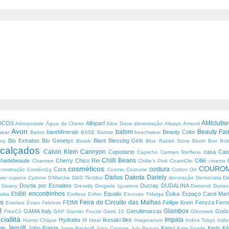
AMIclub
DCOS
Alfaparf
Aéropostale
Água de Cheiro
Alice Disse
alimentação
Always
Amend
Avon
batom
Beauty Fai
bareMinerals
Beauty Color
ewear
Babor
BASE
Batiste
beachwear
Bio Extratus
Bio Genetyc
Blant
Blessing Girls
any
Biolab
Blue Rabbit Store
Blush Box
Bob
calçados
Calvin Klein
Cannyon
u
Capodarte
casa
Cat
Capricho
Carmen Steffens
Chilli Beans
chadebeaute
Cherry
Chico Rei
Cillié
Charmee
Chillie’s Pink
CicatriClin
cinema
cosméticos
COURO
costura
Cora
construção
Contém1g
Cosmix
Costume
Cotton On
Dailus
Dakota
Dariely
ver
cupons
Cyzone
D'Marche
D&D Tecidos
decoração
Democrata
De
e
Doyda por Esmaltes
Ducray
DUDALINA
Downy
Dresslily
Drogaria Iguatemi
Dumond
Dune
encontrinhos
ENBB
Equaliv
Ésika
Espaço Carol Mart
Naka
Endless
Enfim
Escovas Fidalga
os
Feira do Circuito das Malhas
FEIMI
Fellipe Krein
Fenzza
Fern
Everlast
Evian
Febreze
al
Glambox
GAMA Italy
Gimultimarcas
Goó
FreeCô
GAP
Garnier Fructis
Geek 10
Glenmark
ciallità
Impala
Hydratta
Ikesaki
Ilike
Humor Chique
I9
Ideal
Imaginarium
Indice Tokyo
Indi
Jequiti
ade
John Frieda
Kanui
Keds
Ké
Jorge Bischoff
Juicy Couture
July Beauty
Kate Spade