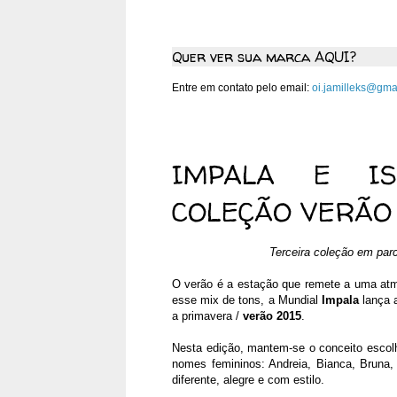
Quer ver sua marca AQUI?
Entre em contato pelo email:
oi.jamilleks@gma
segunda-feira, 1 de dezembr
IMPALA E IS
COLEÇÃO VERÃO
Terceira coleção em parc
O verão é a estação que remete a uma at
esse mix de tons, a Mundial
Impala
lança a
a primavera /
verão 2015
.
Nesta edição, mantem-se o conceito escolh
nomes femininos: Andreia, Bianca, Bruna,
diferente, alegre e com estilo.