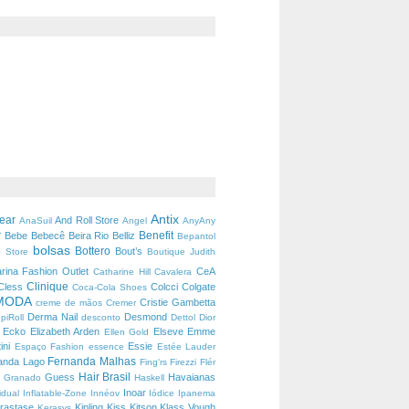
Antix
wear
And Roll Store
AnaSuil
Angel
AnyAny
r
Benefit
Bebe
Bebecê
Beira Rio
Belliz
Bepantol
bolsas
Bottero
Bout’s
 Store
Boutique Judith
arina Fashion Outlet
CeA
Catharine Hill
Cavalera
Clinique
Cless
Colcci
Colgate
Coca-Cola Shoes
MODA
Cristie Gambetta
creme de mãos
Cremer
Derma Nail
Desmond
piRoll
desconto
Dettol
Dior
Ecko
Elizabeth Arden
Elseve
Emme
s
Ellen Gold
ini
Essie
Espaço Fashion
essence
Estée Lauder
Fernanda Malhas
anda Lago
Fing'rs
Firezzi
Flér
Hair Brasil
c
Guess
Havaianas
Granado
Haskell
Inoar
vidual
Inflatable-Zone
Innéov
Iódice
Ipanema
rastase
Kipling
Kiss
Kitson
Klass Vough
Kerasys