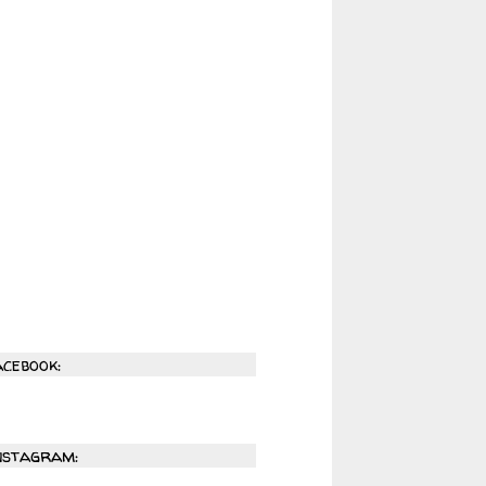
acebook:
nstagram: