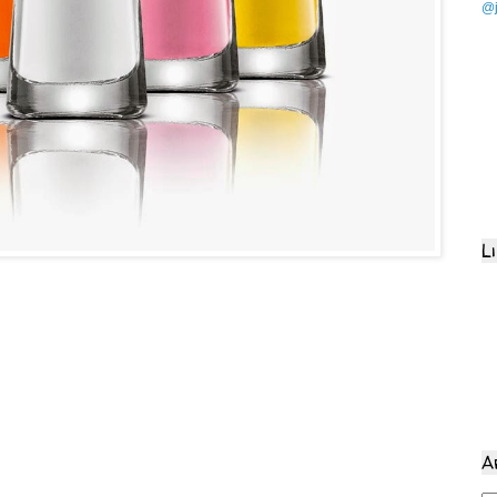
@j
L
A