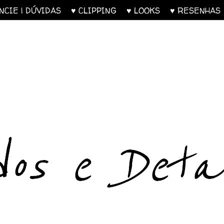
UNCIE | DÚVIDAS
♥ CLIPPING
♥ LOOKS
♥ RESENH