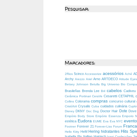
Pesquisar:
Marcadores:
acessórios
5cinco
A
2Rios
Accessorize
Aché
Archy
Arno
ARTDECO
Arezzo
Ariel
Atitude Ey
Betsey Johnson
Betulla
Big Universo
Bio Comp
cabelos
Brasileñas
Brenda Lee
Cadive
Bril
Cesaretti
CETAPHIL
Cerâmica Portinari
CeraVe
compras
Colorama
concurso cultural
Collins
Crysalis
cuidados
culinária
Cristófoli
Cuba
Cuplo
Dote
DKNY
Doctor Hair
Dov
Disney
Doc Dog
Empório Body Store
Empório Essenza
Emporio 
Eudora
event
estética
EUME
Eva
Eva NYC
Franc
Forever 21
Footner
Forever-Liss
Forum
Hits Spe
Hering
hidratantes
HeM
Hello Kitty
Isabella Piu
Itallian Hairtech
J
Izani Confecções