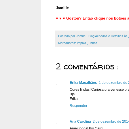
Jamille
♥
♥
♥
Gostou? Então clique nos botões a
Postado por
Jamille - Blog Achados e Detalhes
às
Marcadores:
Impala
,
unhas
2 comentários :
Erika Magalhães
1 de dezembro de 
Cores lindas! Curiosa pra ver esse bra
Bjs
Erika
Responder
Ana Carolina
2 de dezembro de 2014
Amei todos! Bjs Carol!