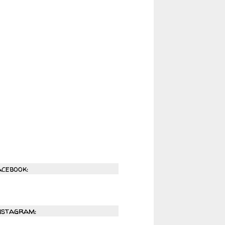
acebook:
nstagram: