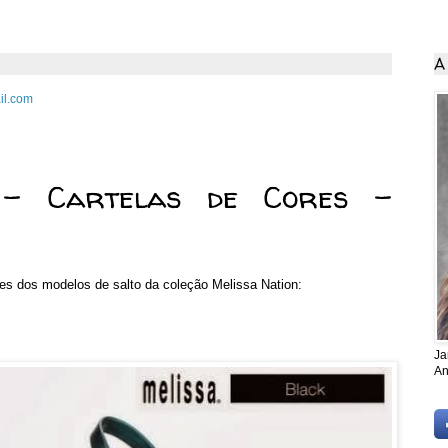
A
il.com
e 2014
 - Cartelas de Cores -
res dos modelos de salto da coleção Melissa Nation:
Ja
An