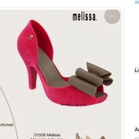
@j
L
A