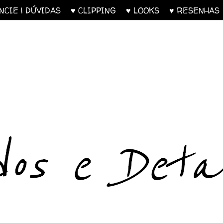
UNCIE | DÚVIDAS
♥ CLIPPING
♥ LOOKS
♥ RESENH