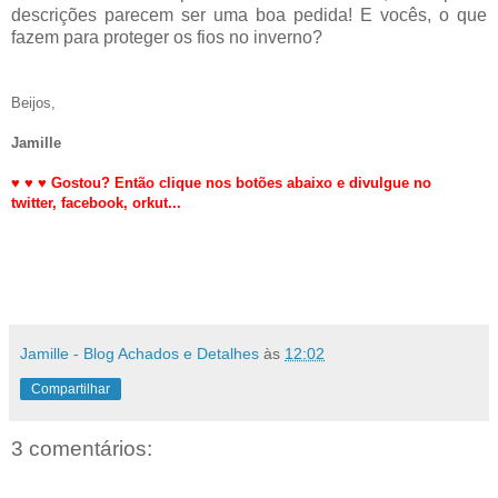
descrições parecem ser uma boa pedida! E vocês, o que
fazem para proteger os fios no inverno?
Beijos,
Jamille
♥
♥
♥
Gostou? Então clique nos botões abaixo e divulgue no
twitter,
facebook, orkut
...
Jamille - Blog Achados e Detalhes
às
12:02
Compartilhar
3 comentários: