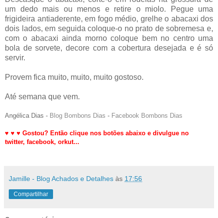
um dedo mais ou menos e retire o miolo. Pegue uma
frigideira antiaderente, em fogo médio, grelhe o abacaxi dos
dois lados, em seguida coloque-o no prato de sobremesa e,
com o abacaxi ainda morno coloque bem no centro uma
bola de sorvete, decore com a cobertura desejada e é só
servir.
Provem fica muito, muito, muito gostoso.
Até semana que vem.
Angélica Dias -
Blog Bombons Dias
-
Facebook Bombons Dias
♥
♥
♥
Gostou? Então clique nos botões abaixo e divulgue no
twitter,
facebook, orkut
...
Jamille - Blog Achados e Detalhes
às
17:56
Compartilhar