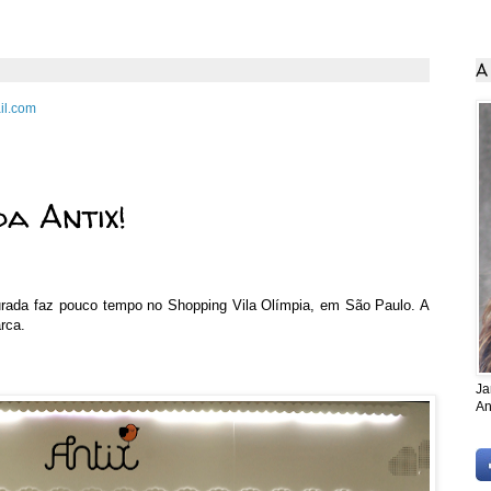
A
il.com
ro de 2011
da Antix!
ugurada faz pouco tempo no Shopping Vila Olímpia, em São Paulo. A
rca.
Ja
An