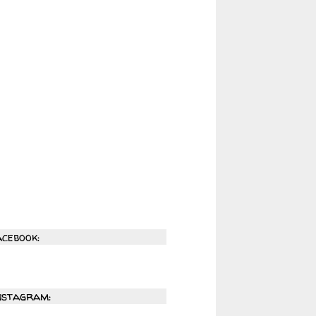
acebook:
nstagram: