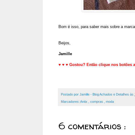
Bom é isso, para saber mais sobre a marca
Beijos,
Jamille
♥
♥
♥
Gostou? Então clique nos botões ab
Postado por
Jamille - Blog Achados e Detalhes
às
Marcadores:
Antix
,
compras
,
moda
6 comentários :