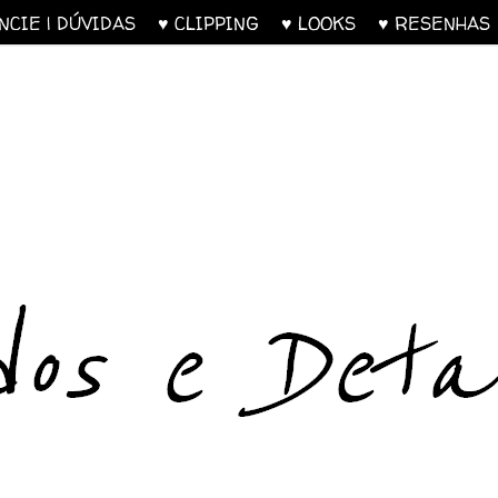
UNCIE | DÚVIDAS
♥ CLIPPING
♥ LOOKS
♥ RESENH