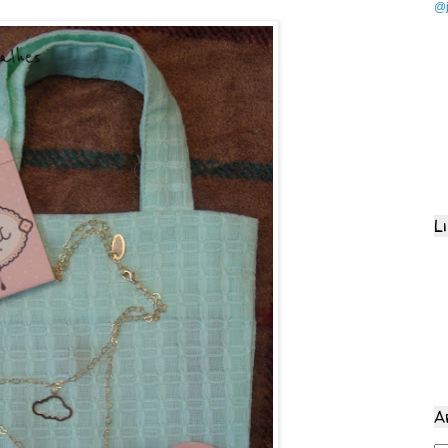
@j
L
A