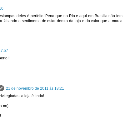
10
 estampas deles é perfeito! Pena que no Rio e aqui em Brasília não tem
ica faltando o sentimento de estar dentro da loja e do valor que a marca
17:57
erto!!
21 de novembro de 2011 às 18:21
vilegiadas, a loja é linda!
a =o)
!