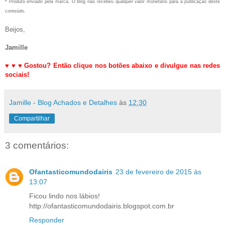
* Produto enviado pela marca. O blog não recebeu qualquer valor monetário para a publicação deste
conteúdo.
Beijos,
Jamille
♥
♥
♥
Gostou? Então clique nos botões abaixo e divulgue nas redes
sociais!
Jamille - Blog Achados e Detalhes
às
12:30
Compartilhar
3 comentários:
Ofantasticomundodairis
23 de fevereiro de 2015 às
13:07
Ficou lindo nos lábios!
http://ofantasticomundodairis.blogspot.com.br
Responder