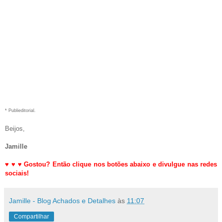
* Publieditorial.
Beijos,
Jamille
♥
♥
♥
Gostou? Então clique nos botões abaixo e divulgue nas redes
sociais!
Jamille - Blog Achados e Detalhes
às
11:07
Compartilhar