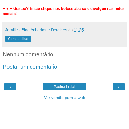
♥
♥
♥
Gostou? Então clique nos botões abaixo e divulgue nas redes
sociais!
Jamille - Blog Achados e Detalhes
às
11:25
Compartilhar
Nenhum comentário:
Postar um comentário
‹
›
Página inicial
Ver versão para a web