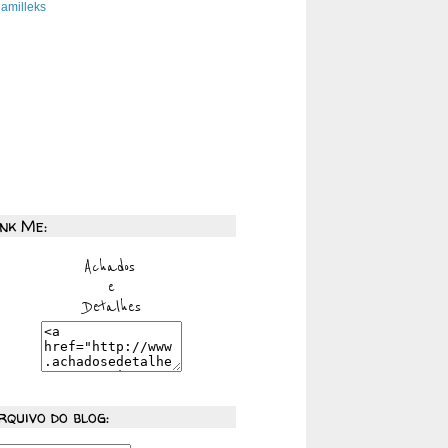
amilleks
ink Me:
rquivo do blog: