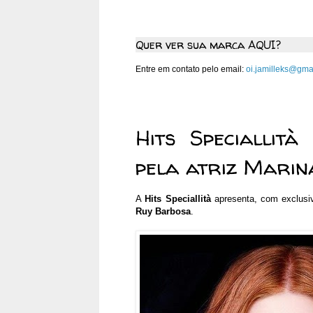
Quer ver sua marca AQUI?
Entre em contato pelo email:
oi.jamilleks@gma
sexta-feira, 23 de janeiro de
Hits Speciallità
pela atriz Mari
A
Hits Speciallità
apresenta, com exclusi
Ruy Barbosa
.