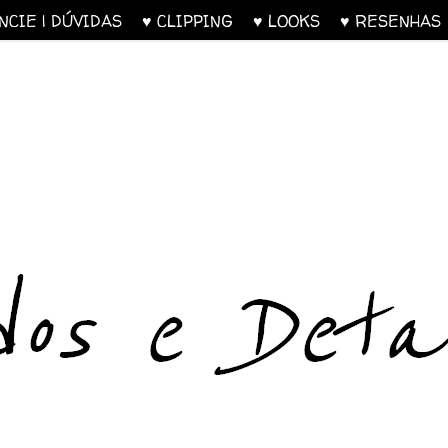
UNCIE | DÚVIDAS
♥ CLIPPING
♥ LOOKS
♥ RESENH