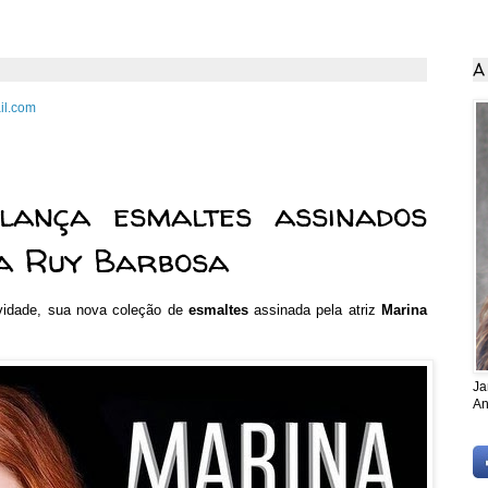
A
il.com
 2015
 lança esmaltes assinados
na Ruy Barbosa
vidade, sua nova coleção de
esmaltes
assinada pela atriz
Marina
Ja
An