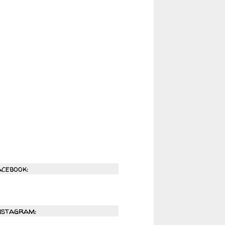
acebook:
nstagram: