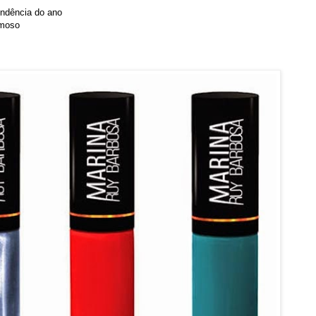
endência do ano
emoso