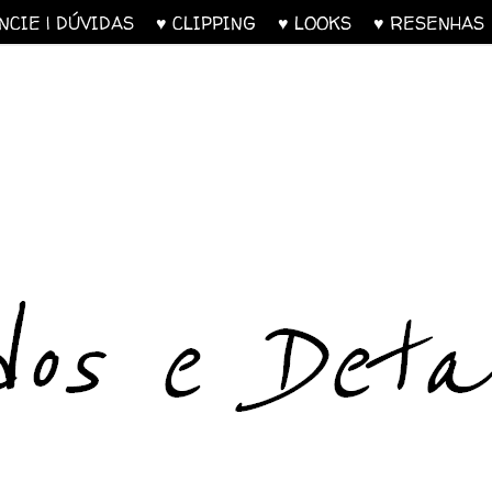
UNCIE | DÚVIDAS
♥ CLIPPING
♥ LOOKS
♥ RESENH