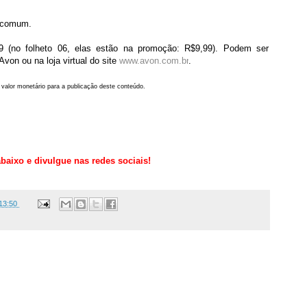
e comum.
99 (no folheto 06, elas estão na promoção: R$9,99). Podem ser
on ou na loja virtual do site
www.avon.com.br
.
 valor monetário para a publicação deste conteúdo.
baixo e divulgue nas redes sociais!
13:50