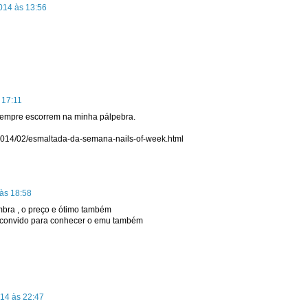
2014 às 13:56
 17:11
sempre escorrem na minha pálpebra.
/2014/02/esmaltada-da-semana-nails-of-week.html
 às 18:58
bra , o preço e ótimo também
e convido para conhecer o emu também
014 às 22:47