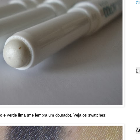
@j
L
ho e verde lima (me lembra um dourado). Veja os swatches:
A