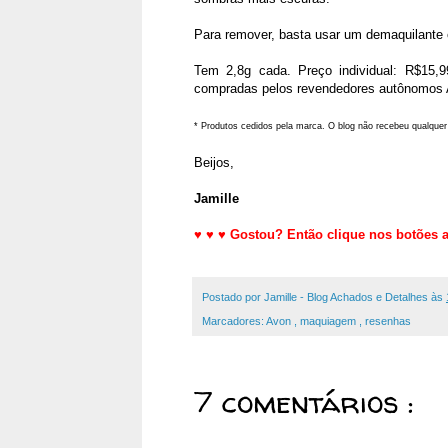
Para remover, basta usar um demaquilant
Tem 2,8g cada. Preço individual: R$15,
compradas
pelos revendedores autônomos Av
* Produtos cedidos pela marca. O blog não recebeu qualquer
Beijos,
Jamille
♥
♥
♥
Gostou? Então clique nos botões a
Postado por
Jamille - Blog Achados e Detalhes
às
Marcadores:
Avon
,
maquiagem
,
resenhas
7 comentários :