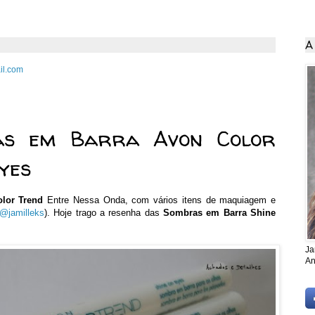
A
il.com
ro de 2014
as em Barra Avon Color
yes
olor Trend
Entre Nessa Onda, com vários itens de maquiagem e
@jamilleks
). Hoje trago a resenha das
Sombras em Barra Shine
Ja
An