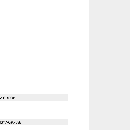
acebook:
nstagram: